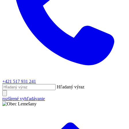
+421 517 931 241
Hľadaný výraz
rozšírené vyhľadávanie