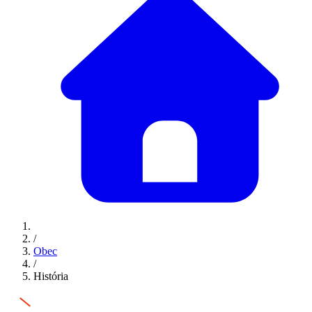
/
Obec
/
História