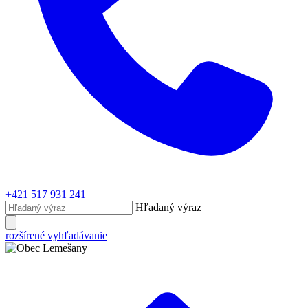
+421 517 931 241
Hľadaný výraz
rozšírené vyhľadávanie