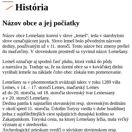
História
Názov obce a jej počiatky
Názov obce Lemešany korení v slove „lemeš“, teda v starobylom
slove označujúcom jazyk. Slovo lemeš bolo pôvodným názvom
dediny, používaným už v 11. storočí. Tento názov bez zmeny prešiel
do maďarčiny. V slovenskom prostredí sa vyvinul názov Lemešany.
Lemeš označuje aj spodnú časť pluhu, ktorá vniká do pôdy
a narezáva ju. Traduje sa, že na území obce sa v kováčskej dielni
vyrábali lemeše na základe čoho obec získala toto pomenovanie.
Lemešany sa v písomnostiach uvádzajú takto: v roku 1289 villa
Lemes, v 14. – 17. storočí Lemes, maďarský Lemes
až do 20. storočia, od 18. storočia slovenský tvar Lemessany
a v 20. storočí Lemešany.
Dedina patrila k najstarším slovanským resp. slovenským dedinám
v okolí spred 11. storočia. Údolím Torysy viedla v dobe hradištnej
jedna z najdôležitejších ciest spájajúcich dunajskú kotlinu so
Zakarpatskom. Toryská cesta, na ktorej Lemešany ležia, mala veľký
význam aj v stredoveku.
Archeologický prieskum svedčí o súvislom slovienskom resp.