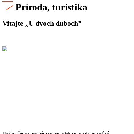
Príroda, turistika
Vitajte „U dvoch duboch”
Ideálny čas na prechádzku nie je takmer nikdy, aj keď sú