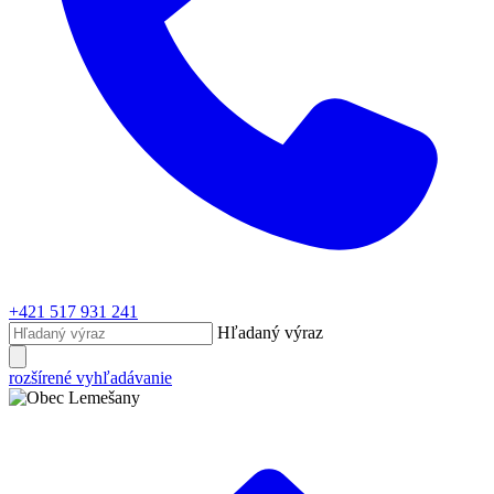
+421 517 931 241
Hľadaný výraz
rozšírené vyhľadávanie