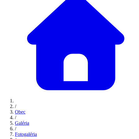
/
Obec
/
Galéria
/
Fotogaléria