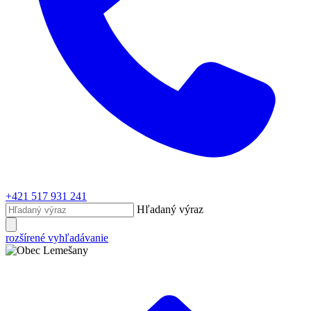
+421 517 931 241
Hľadaný výraz
rozšírené vyhľadávanie