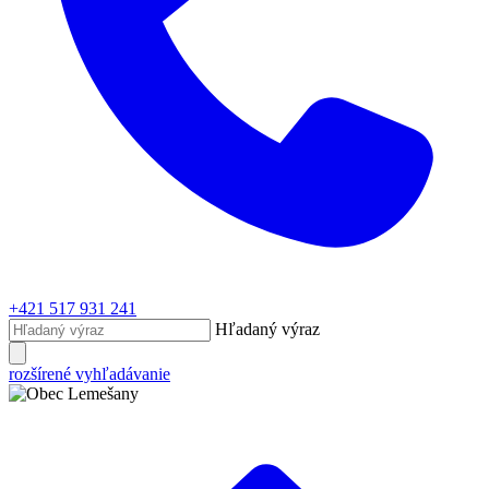
+421 517 931 241
Hľadaný výraz
rozšírené vyhľadávanie