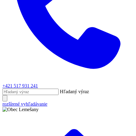
+421 517 931 241
Hľadaný výraz
rozšírené vyhľadávanie