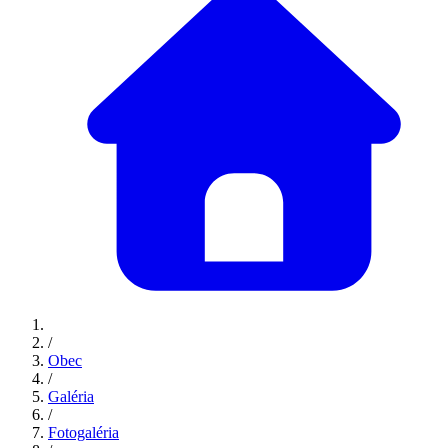
/
Obec
/
Galéria
/
Fotogaléria