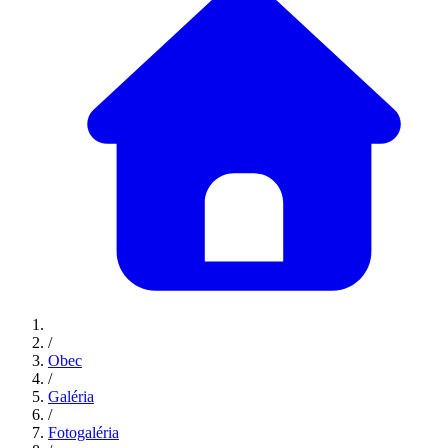
/
Obec
/
Galéria
/
Fotogaléria