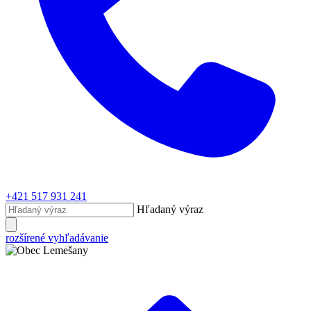
+421 517 931 241
Hľadaný výraz
rozšírené vyhľadávanie