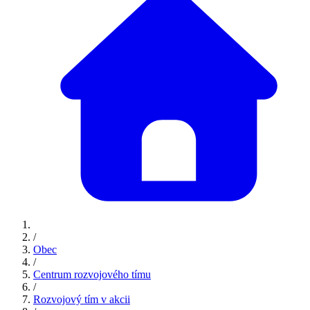
/
Obec
/
Centrum rozvojového tímu
/
Rozvojový tím v akcii