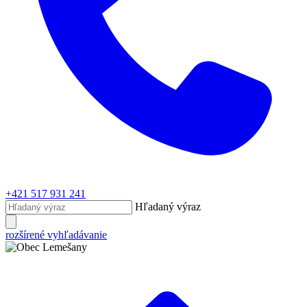
+421 517 931 241
Hľadaný výraz
rozšírené vyhľadávanie