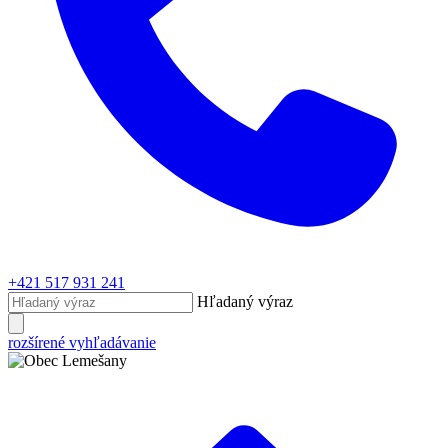
+421 517 931 241
Hľadaný výraz
rozšírené vyhľadávanie