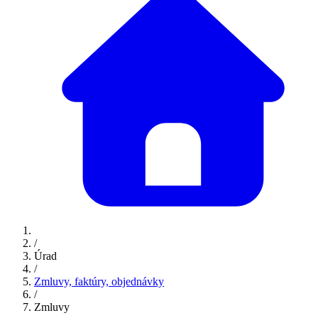
/
Úrad
/
Zmluvy, faktúry, objednávky
/
Zmluvy