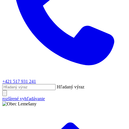
+421 517 931 241
Hľadaný výraz
rozšírené vyhľadávanie