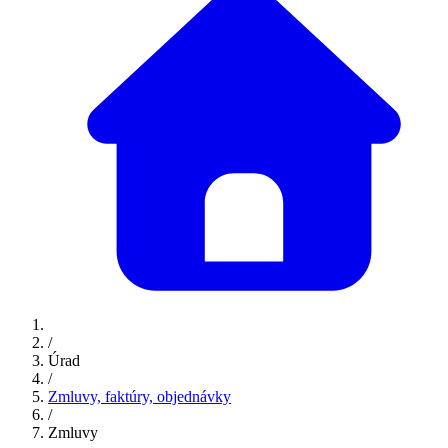
/
Úrad
/
Zmluvy, faktúry, objednávky
/
Zmluvy