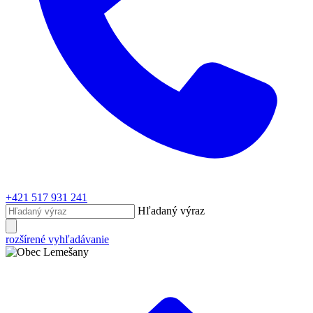
+421 517 931 241
Hľadaný výraz
rozšírené vyhľadávanie