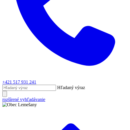
+421 517 931 241
Hľadaný výraz
rozšírené vyhľadávanie