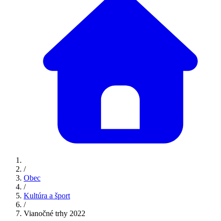
/
Obec
/
Kultúra a šport
/
Vianočné trhy 2022