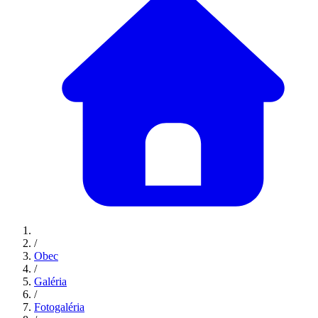
/
Obec
/
Galéria
/
Fotogaléria