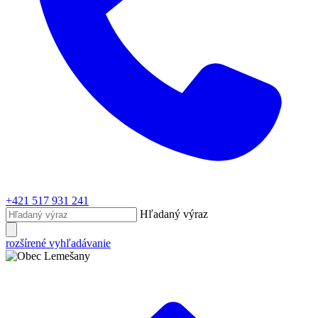
+421 517 931 241
Hľadaný výraz
rozšírené vyhľadávanie