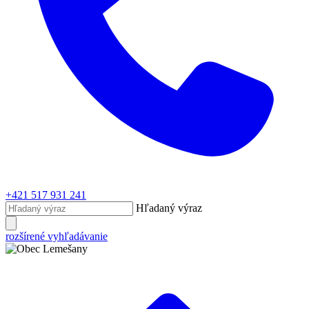
+421 517 931 241
Hľadaný výraz
rozšírené vyhľadávanie