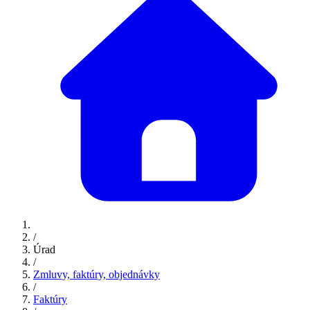
/
Úrad
/
Zmluvy, faktúry, objednávky
/
Faktúry