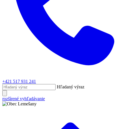
+421 517 931 241
Hľadaný výraz
rozšírené vyhľadávanie