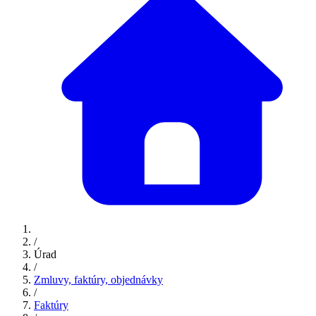
/
Úrad
/
Zmluvy, faktúry, objednávky
/
Faktúry