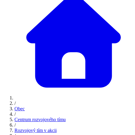
/
Obec
/
Centrum rozvojového tímu
/
Rozvojový tím v akcii