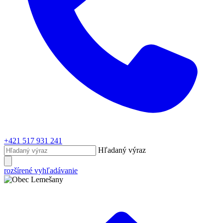
+421 517 931 241
Hľadaný výraz
rozšírené vyhľadávanie