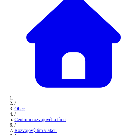
/
Obec
/
Centrum rozvojového tímu
/
Rozvojový tím v akcii