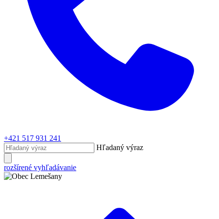
+421 517 931 241
Hľadaný výraz
rozšírené vyhľadávanie